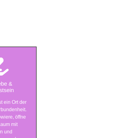
ebe &
tsein
st ein Ort der
bundenheit.
owiere, öffne
Raum mit
en und