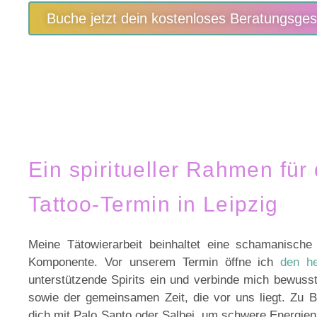
Buche jetzt dein kostenloses Beratungsge
Ein spiritueller Rahmen für
Tattoo-Termin in Leipzig
Meine Tätowierarbeit beinhaltet eine schamanische
Komponente. Vor unserem Termin öffne ich
den h
unterstützende Spirits ein und verbinde mich bewuss
sowie der gemeinsamen Zeit, die vor uns liegt. Zu B
dich mit Palo Santo oder Salbei, um schwere Energien