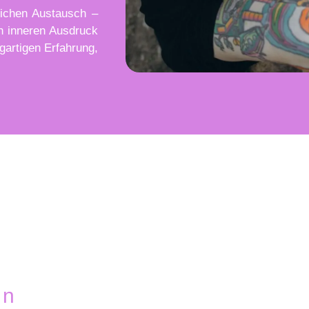
ichen Austausch –
n inneren Ausdruck
gartigen Erfahrung,
in