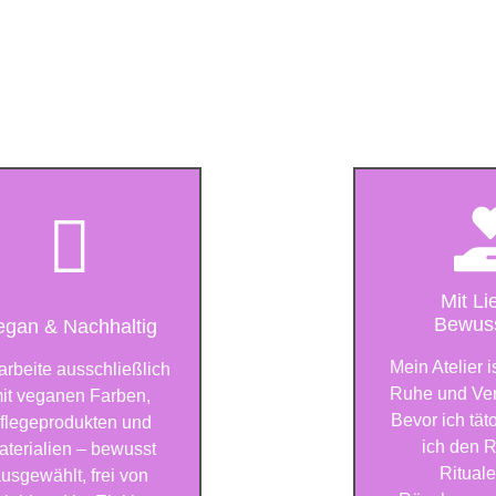
Mit Li
Bewuss
egan & Nachhaltig
Mein Atelier i
 arbeite ausschließlich
Ruhe und Ver
it veganen Farben,
Bevor ich tät
flegeprodukten und
ich den 
aterialien – bewusst
Ritual
usgewählt, frei von