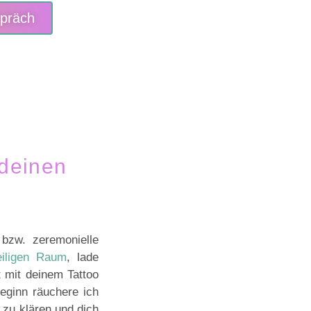
spräch
 deinen
 bzw. zeremonielle
eiligen Raum
, lade
t mit deinem Tattoo
eginn räuchere ich
 zu klären und dich