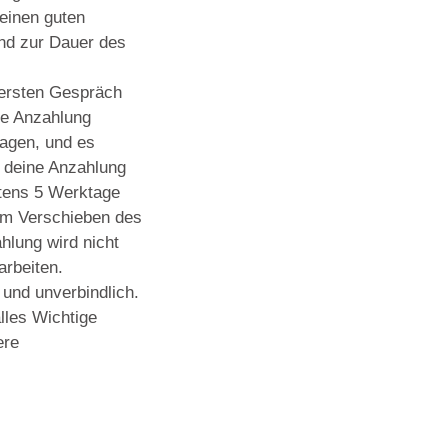
einen guten
und zur Dauer des
ersten Gespräch
ne Anzahlung
sagen, und es
u deine Anzahlung
stens 5 Werktage
eim Verschieben des
hlung wird nicht
arbeiten.
 und unverbindlich.
lles Wichtige
ere