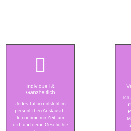
Individuell &
V
Ganzheitlich
Ich
Jedes Tattoo entsteht im
m
persönlichen Austausch.
P
Ich nehme mir Zeit, um
M
dich und deine Geschichte
a