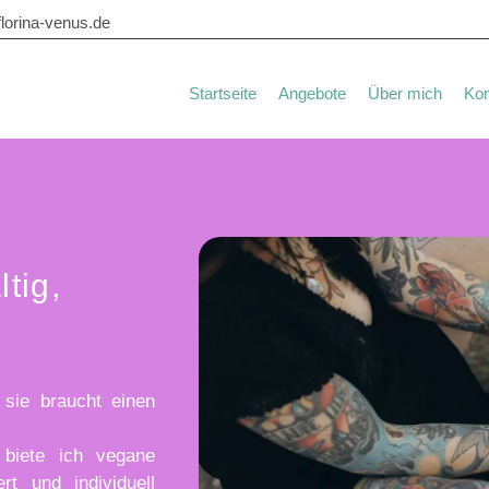
lorina-venus.de
Startseite
Angebote
Über mich
Kon
tig,
 sie braucht einen
g biete ich
vegane
ert
und individuell