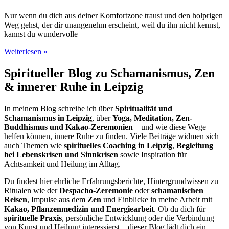
Nur wenn du dich aus deiner Komfortzone traust und den holprigen
Weg gehst, der dir unangenehm erscheint, weil du ihn nicht kennst,
kannst du wundervolle
Weiterlesen »
Spiritueller Blog zu Schamanismus, Zen
& innerer Ruhe in Leipzig
In meinem Blog schreibe ich über
Spiritualität und
Schamanismus in Leipzig
, über
Yoga, Meditation, Zen-
Buddhismus und Kakao-Zeremonien
– und wie diese Wege
helfen können, innere Ruhe zu finden. Viele Beiträge widmen sich
auch Themen wie
spirituelles Coaching in Leipzig
,
Begleitung
bei Lebenskrisen und Sinnkrisen
sowie Inspiration für
Achtsamkeit und Heilung im Alltag.
Du findest hier ehrliche Erfahrungsberichte, Hintergrundwissen zu
Ritualen wie der
Despacho-Zeremonie
oder
schamanischen
Reisen
, Impulse aus dem
Zen
und Einblicke in meine Arbeit mit
Kakao, Pflanzenmedizin und Energiearbeit
. Ob du dich für
spirituelle Praxis
, persönliche Entwicklung oder die Verbindung
von Kunst und Heilung interessierst – dieser Blog lädt dich ein,