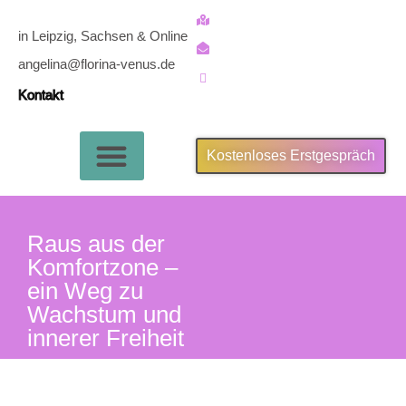
in Leipzig, Sachsen & Online
angelina@florina-venus.de
Kontakt
Kostenloses Erstgespräch
Über mich
Raus aus der
Komfortzone –
ein Weg zu
Wachstum und
innerer Freiheit