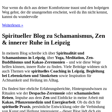
Nur wenn du dich aus deiner Komfortzone traust und den holprigen
Weg gehst, der dir unangenehm erscheint, weil du ihn nicht kennst,
kannst du wundervolle
Weiterlesen »
Spiritueller Blog zu Schamanismus, Zen
& innerer Ruhe in Leipzig
In meinem Blog schreibe ich über
Spiritualität und
Schamanismus in Leipzig
, über
Yoga, Meditation, Zen-
Buddhismus und Kakao-Zeremonien
– und wie diese Wege
helfen können, innere Ruhe zu finden. Viele Beiträge widmen sich
auch Themen wie
spirituelles Coaching in Leipzig
,
Begleitung
bei Lebenskrisen und Sinnkrisen
sowie Inspiration für
Achtsamkeit und Heilung im Alltag.
Du findest hier ehrliche Erfahrungsberichte, Hintergrundwissen zu
Ritualen wie der
Despacho-Zeremonie
oder
schamanischen
Reisen
, Impulse aus dem
Zen
und Einblicke in meine Arbeit mit
Kakao, Pflanzenmedizin und Energiearbeit
. Ob du dich für
spirituelle Praxis
, persönliche Entwicklung oder die Verbindung
von Kunst und Heilung interessierst – dieser Blog lädt dich ein,